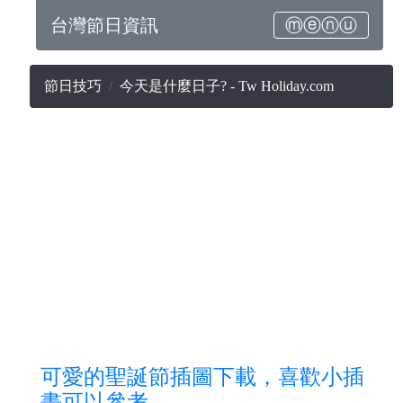
台灣節日資訊
ⓜⓔⓝⓤ
節日技巧
今天是什麼日子? - Tw Holiday.com
可愛的聖誕節插圖下載，喜歡小插
畫可以參考