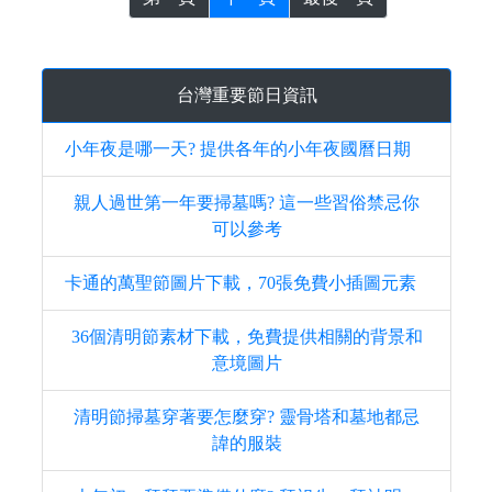
台灣重要節日資訊
小年夜是哪一天? 提供各年的小年夜國曆日期
親人過世第一年要掃墓嗎? 這一些習俗禁忌你
可以參考
卡通的萬聖節圖片下載，70張免費小插圖元素
36個清明節素材下載，免費提供相關的背景和
意境圖片
清明節掃墓穿著要怎麼穿? 靈骨塔和墓地都忌
諱的服裝