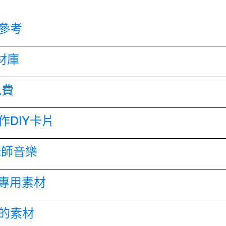
參考
材庫
免費
DIY卡片
老師音樂
專用素材
的素材