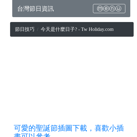
台灣節日資訊
ⓜⓔⓝⓤ
節日技巧
今天是什麼日子? - Tw Holiday.com
可愛的聖誕節插圖下載，喜歡小插
畫可以參考